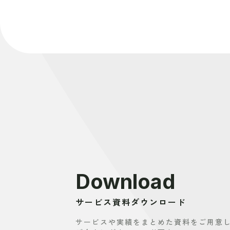
c
e
e
c
e
n
k
b
a
e
o
t
o
k
Download
サービス資料ダウンロード
サービスや実績を
まとめた資料をご用意