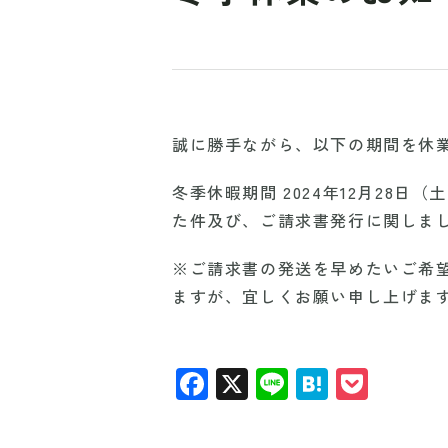
誠に勝手ながら、以下の期間を休
冬季休暇期間 2024年12月28日
た件及び、ご請求書発行に関しまし
※ご請求書の発送を早めたいご希
ますが、宜しくお願い申し上げま
F
X
Li
H
P
a
n
at
o