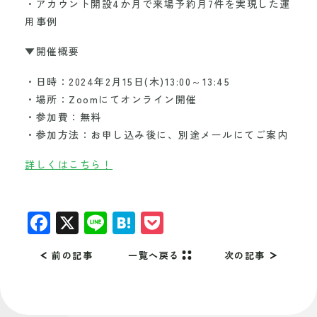
・アカウント開設4か月で来場予約月7件を実現した運
用事例
▼開催概要
・日時：2024年2月15日(木)13:00～13:45
・場所：Zoomにてオンライン開催
・参加費：無料
・参加方法：お申し込み後に、別途メールにてご案内
詳しくはこちら！
F
X
Li
H
P
a
n
at
o
前の記事
一覧へ戻る
次の記事
c
e
e
c
e
n
k
b
a
et